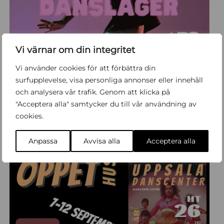
Vi värnar om din integritet
Vi använder cookies för att förbättra din
Sommarläger – Barn 6-14 år – Vecka 25,26,27 & 32
surfupplevelse, visa personliga annonser eller innehåll
och analysera vår trafik. Genom att klicka på
Evenemang
UDC
"Acceptera alla" samtycker du till vår användning av
cookies.
Läs mer
Boka biljett
Anpassa
Avvisa alla
Acceptera alla
7
-
12
SEP
SEP