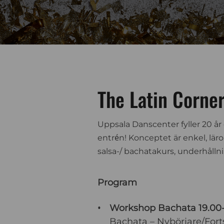
The Latin Corner
Uppsala Danscenter fyller 20 år
entrén!
Konceptet är enkel, lär
salsa-/ bachatakurs, underhålln
Program
Workshop Bachata 19.00-
Bachata – Nybörjare/For