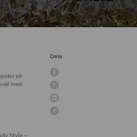
Dela
 bjuder på
 kväll med
dy Style –