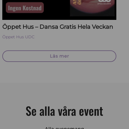
Öppet Hus – Dansa Gratis Hela Veckan
Öppet Hus
UDC
Läs mer
Se alla våra event
Alla evenemang