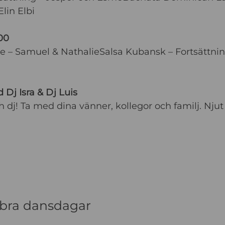
lin Elbi
00
e – Samuel & NathalieSalsa Kubansk – Fortsättni
Dj Isra & Dj Luis
h dj! Ta med dina vänner, kollegor och familj. Njut
 bra dansdagar