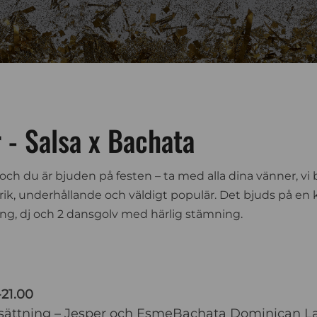
 - Salsa x Bachata
 och du är bjuden på festen – t
a med alla dina vänner, vi
orik, underhållande och väldigt populär. Det bjuds på en
ing, dj och 2 dansgolv med härlig stämning.
21.00
tsättning – Jesper och EsmeBachata Dominican La