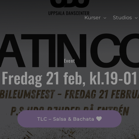
Kurser
Studios
Event
Fredag 21 feb, kl.19-01
TLC – Salsa & Bachata