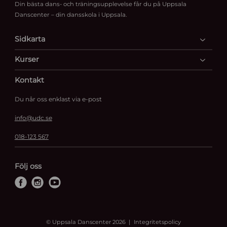
Din bästa dans- och träningsupplevelse får du på Uppsala
Danscenter – din dansskola i Uppsala.
Sidkarta
Kurser
Kontakt
Du når oss enklast via e-post
info@udc.se
018-123 567
Följ oss
f
i
y
a
n
o
c
s
u
e
t
t
© Uppsala Danscenter 2026
Integritetspolicy